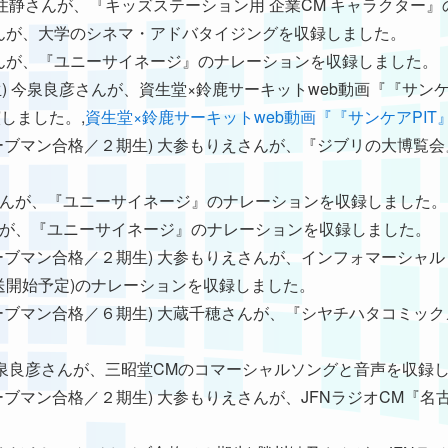
期生) 魚住静さんが、『キッズステーション用 企業CM キャラクタ
木亜美さんが、大学のシネマ・アドバタイジングを収録しました。
下夏実さんが、『ユニーサイネージ』のナレーションを収録しました。
科(２期生) 今泉良彦さんが、資生堂×鈴鹿サーキットweb動画『『サン
演しました。,
資生堂×鈴鹿サーキットweb動画『『サンケアPIT
018年ムーブマン合格／２期生) 大参もりえさんが、『ジブリの大博
下夏実さんが、『ユニーサイネージ』のナレーションを収録しました。
根鈴さんが、『ユニーサイネージ』のナレーションを収録しました。
18年ムーブマン合格／２期生) 大参もりえさんが、インフォマーシャル『ア
送開始予定)のナレーションを収録しました。
021年ムーブマン合格／６期生) 大蔵千穂さんが、『シヤチハタコミッ
期生) 今泉良彦さんが、三昭堂CMのコマーシャルソングと音声を収録
018年ムーブマン合格／２期生) 大参もりえさんが、JFNラジオCM