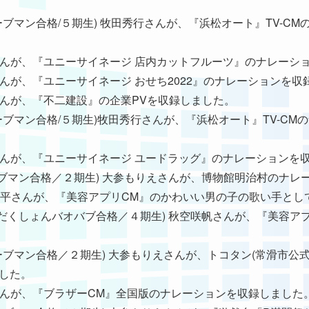
21年ムーブマン合格/５期生) 牧田秀行さんが、『浜松オート』TV-
山下夏実さんが、『ユニーサイネージ 店内カットフルーツ』のナレー
下夏実さんが、『ユニーサイネージ おせち2022』のナレーションを
川千翔さんが、『不二建設』の企業PVを収録しました。
021年ムーブマン合格/５期生)牧田秀行さんが、『浜松オート』TV-
山下夏実さんが、『ユニーサイネージ ユードラッグ』のナレーション
18年ムーブマン合格／２期生) 大参もりえさんが、博物館明治村の
生) 森俊平さんが、『美容アプリCM』のかわいい男の子の歌い手と
20年ぷろだくしょんバオバブ合格／４期生) 秋空咲帆さんが、『美容
018年ムーブマン合格／２期生) 大参もりえさんが、トコタン(常滑市
した。
木香穂さんが、『ブラザーCM』全国版のナレーションを収録しました